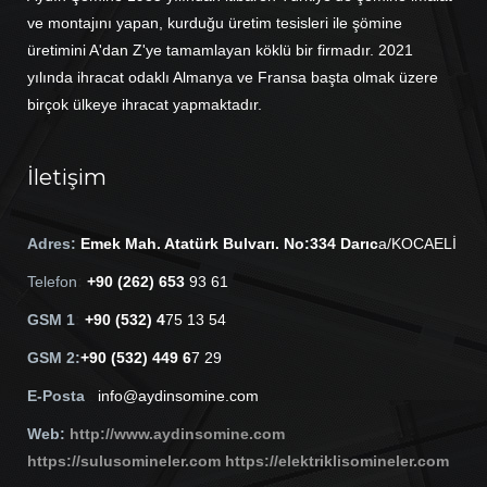
ve montajını yapan, kurduğu üretim tesisleri ile şömine
üretimini A'dan Z'ye tamamlayan köklü bir firmadır. 2021
yılında ihracat odaklı Almanya ve Fransa başta olmak üzere
birçok ülkeye ihracat yapmaktadır.
İletişim
Adres:
Em
ek Mah. Atatürk Bulvarı. No:334 Darıc
a/KOCAELİ
Telefon
:
+90 (262) 653
93 61
GSM 1
:
+90 (532) 4
75 13 54
GSM 2:
+90 (532) 449 6
7 29
E-Posta
:
info@aydinsomine.com
Web:
http://www.aydinsomine.com
https://sulusomineler.com
https://elektriklisomineler.com