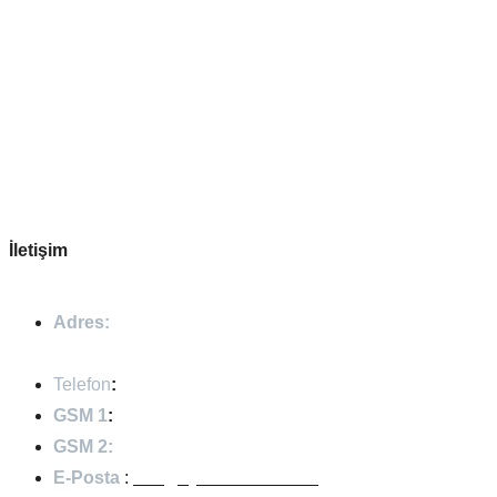
Aydın Şömine 1985 yılından itibaren Türkiye'de şömine
imalat ve montajını yapan, kurduğu üretim tesisleri ile şömine
üretimini A'dan Z'ye tamamlayan köklü bir firmadır. 2021
yılında ihracat odaklı Almanya ve Fransa başta olmak üzere
birçok ülkeye ihracat yapmaktadır.
İletişim
Adres:
Em
ek Mah. Atatürk Bulvarı. No:334
Darıc
a/KOCAELİ
Telefon
:
+90 (262) 653
93 61
GSM 1
:
+90 (532) 4
75 13 54
GSM 2:
+90 (532) 449 6
7 29
E-Posta
:
info@aydinsomine.com