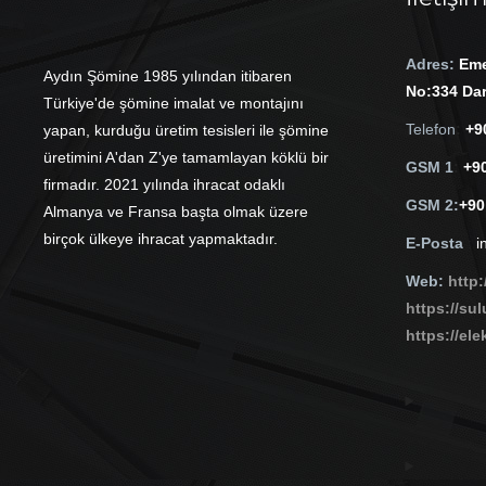
Adres:
Em
Aydın Şömine 1985 yılından itibaren
No:334 Dar
Türkiye'de şömine imalat ve montajını
Telefon
:
+9
yapan, kurduğu üretim tesisleri ile şömine
üretimini A'dan Z'ye tamamlayan köklü bir
GSM 1
:
+90
firmadır. 2021 yılında ihracat odaklı
GSM 2:
+90
Almanya ve Fransa başta olmak üzere
birçok ülkeye ihracat yapmaktadır.
E-Posta
:
i
Web:
http
https://su
https://ele