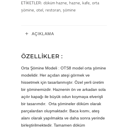
ETIKETLER:
döküm hazne
,
hazne
,
kafe
,
orta
şömine
,
otel
,
restoran
,
şömine
AÇIKLAMA
ÖZELLİKLER :
Orta Şömine Modeli : OTS8 model orta şömine
modelidir. Her açıdan ateşi görmek ve
hissetmek için tasarlanmıştır. Özel yerli üretim
bir şöminemizdir. Haznenin ön ve arkadan sola
açılır kapağı ile büyük odun koymaya elverişli
bir tasarımdır. Orta şömineler döküm olarak
parçalardan oluşmaktadır. Baca kısmı, ateş
alanı olarak yapılmakta ve daha sonra yerinde
birleştirilmektedir. Tamamen döküm