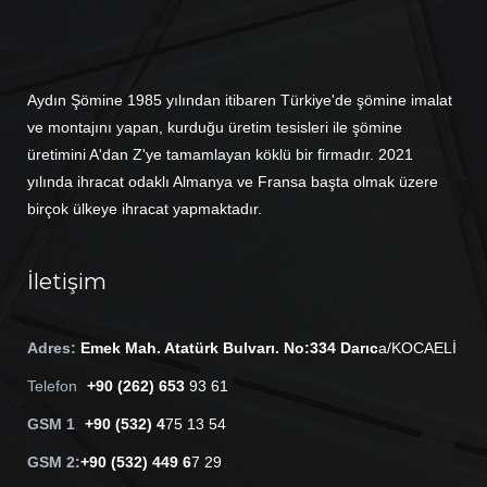
Aydın Şömine 1985 yılından itibaren Türkiye'de şömine imalat
ve montajını yapan, kurduğu üretim tesisleri ile şömine
üretimini A'dan Z'ye tamamlayan köklü bir firmadır. 2021
yılında ihracat odaklı Almanya ve Fransa başta olmak üzere
birçok ülkeye ihracat yapmaktadır.
İletişim
Adres:
Em
ek Mah. Atatürk Bulvarı. No:334 Darıc
a/KOCAELİ
Telefon
:
+90 (262) 653
93 61
GSM 1
:
+90 (532) 4
75 13 54
GSM 2:
+90 (532) 449 6
7 29