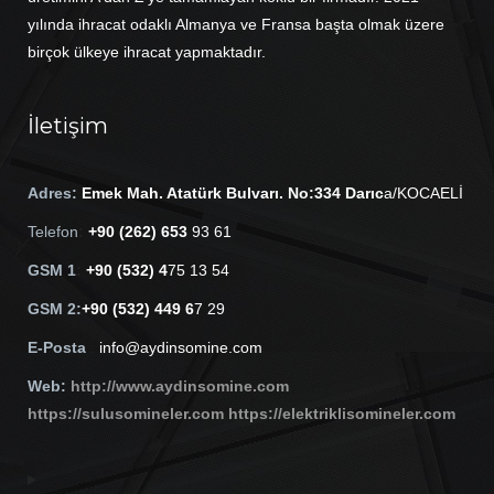
yılında ihracat odaklı Almanya ve Fransa başta olmak üzere
birçok ülkeye ihracat yapmaktadır.
İletişim
Adres:
Em
ek Mah. Atatürk Bulvarı. No:334 Darıc
a/KOCAELİ
Telefon
:
+90 (262) 653
93 61
GSM 1
:
+90 (532) 4
75 13 54
GSM 2:
+90 (532) 449 6
7 29
E-Posta
:
info@aydinsomine.com
Web:
http://www.aydinsomine.com
https://sulusomineler.com
https://elektriklisomineler.com