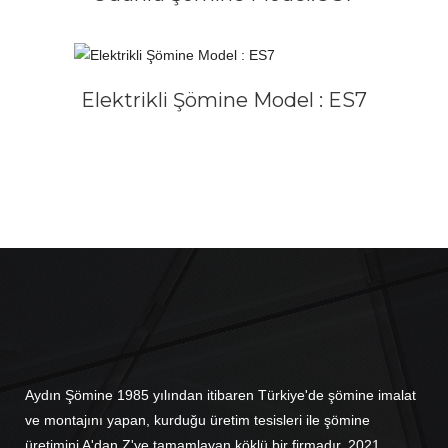
DEVAMINI OKU
Elektrikli Şömine Model : ES7
Aydın Şömine 1985 yılından itibaren Türkiye'de şömine imalat
ve montajını yapan, kurduğu üretim tesisleri ile şömine
üretimini A'dan Z'ye tamamlayan köklü bir firmadır. 2021